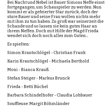
Bei Nacht und Nebel ist Bauer Simons Neffe einst
fortgegangen, um Schauspieler zu werden. Nun
kommt er als gefeierter Star zurück, doch der
sture Bauer und seine Frau wollen nichts mehr
mit ihm zu tun haben. Zu groß war seinerzeit die
Schande und so lassen sie kein gutes Haar an
ihrem Neffen. Doch mit Hilfe der Magd Frieda
wendet sich doch noch alles zum Guten...
Es spielten:
Simon Krautschlögel - Christian Frank
Karin Krautschlögel - Michaela Berthold
Moni - Bianca Krauß
Stefan Steiger - Markus Brunck
Frieda - Betti Büchel
Barbara Schindelhofer - Claudia Lohbauer
Souffleuse: Margit Böhmländer